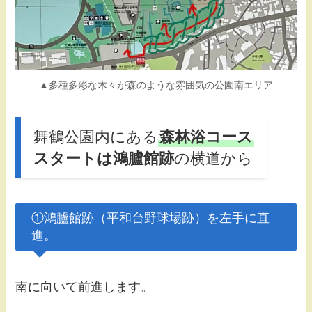
▲多種多彩な木々が森のような雰囲気の公園南エリア
舞鶴公園内にある
森林浴コース
スタートは鴻臚館跡
の横道から
①鴻臚館跡（平和台野球場跡）を左手に直
進。
南に向いて前進します。