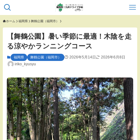
ホーム
福岡県
舞鶴公園（福岡市）
【舞鶴公園】暑い季節に最適！木陰を走
る涼やかランニングコース
2026年5月14日
2026年6月8日
福岡県
舞鶴公園（福岡市）
iriko_kyusyu