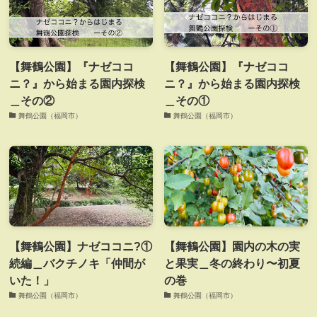
【舞鶴公園】『ナゼココ
【舞鶴公園】『ナゼココ
ニ？』から始まる園内探検
ニ？』から始まる園内探検
＿その②
＿その①
舞鶴公園（福岡市）
舞鶴公園（福岡市）
【舞鶴公園】ナゼココニ?①
【舞鶴公園】園内の木の実
続編＿バクチノキ「仲間が
と果実＿冬の終わり〜初夏
いた！」
の巻
舞鶴公園（福岡市）
舞鶴公園（福岡市）