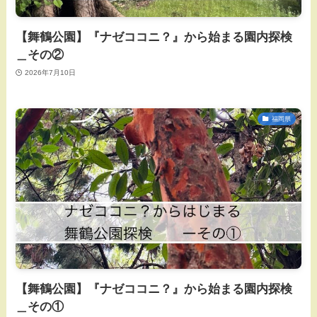
【舞鶴公園】『ナゼココニ？』から始まる園内探検
＿その②
2026年7月10日
福岡県
【舞鶴公園】『ナゼココニ？』から始まる園内探検
＿その①